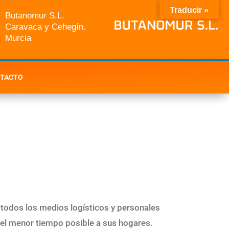
Traducir »
Butanomur S.L.
Caravaca y Cehegín.
Murcia
TACTO
 todos los medios logísticos y personales
en el menor tiempo posible a sus hogares.