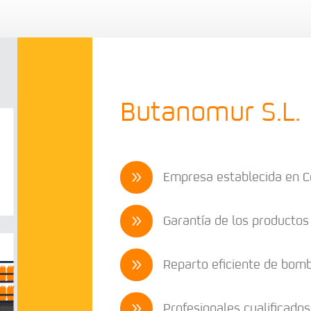
Butanomur S.L.
Empresa establecida en Ce
9
Garantía de los productos
9
Reparto eficiente de bom
9
Profesionales cualificados
9