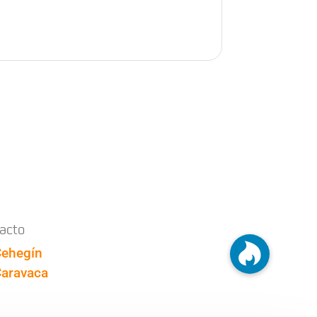
tacto
ehegín
Caravaca