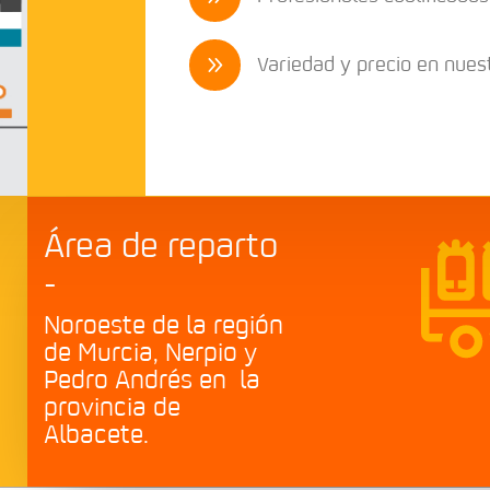
Variedad y precio en nues
9
Área de reparto
-
Noroeste de la región
de Murcia, Nerpio y
Pedro Andrés en la
provincia de
Albacete.